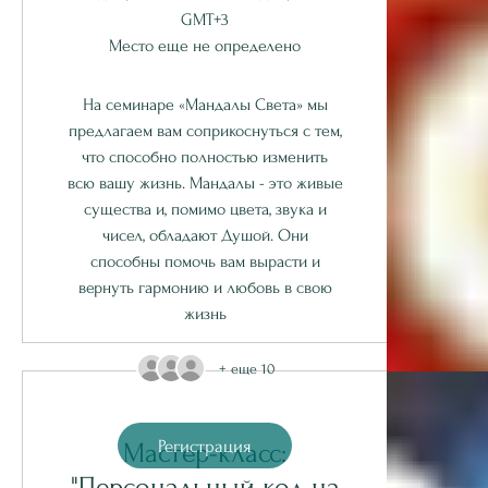
GMT+3
Место еще не определено
На семинаре «Мандалы Света» мы
предлагаем вам соприкоснуться с тем,
что способно полностью изменить
всю вашу жизнь. Мандалы - это живые
существа и, помимо цвета, звука и
чисел, обладают Душой. Они
способны помочь вам вырасти и
вернуть гармонию и любовь в свою
жизнь
+ еще 10
Регистрация
Мастер-класс:
"Персональный код на