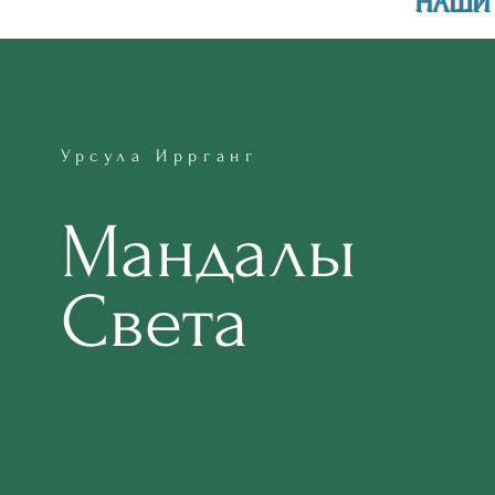
НАШИ 
Урсула Иррганг
Мандалы
Света