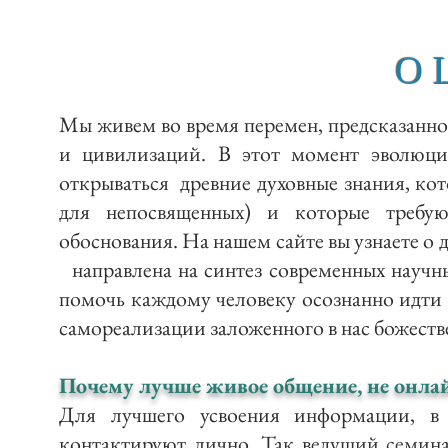
О 
Мы живем во время перемен, предсказанн
и цивилизаций. В этот момент эволюции
открываться древние духовные знания, ко
для непосвященных) и которые требую
обоснования. На нашем сайте вы узнаете о 
направлена на синтез современных научны
помочь каждому человеку осознанно идти 
самореализации заложенного в нас божеств
Почему лучше живое общение, не онла
Для лучшего усвоения информации, в
контактируют лично. Так ведущий семинар